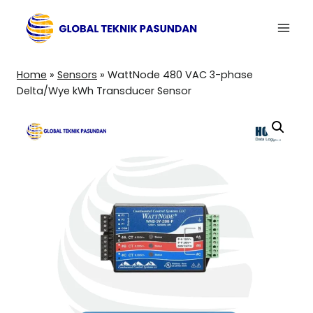
Skip
to
content
Home
»
Sensors
»
WattNode 480 VAC 3-phase
Delta/Wye kWh Transducer Sensor