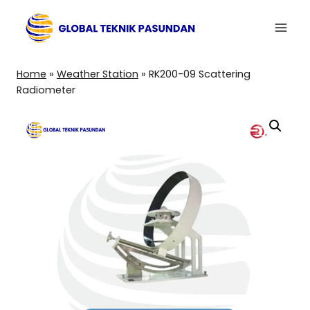
Skip
to
content
Home
»
Weather Station
»
RK200-09 Scattering
Radiometer