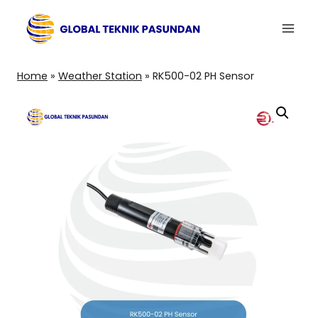
Skip
to
content
Home
»
Weather Station
»
RK500-02 PH Sensor