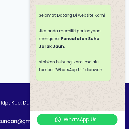
Selamat Datang Di website Kami
Jika anda memiliki pertanyaan
mengenai
Pencatatan Suhu
Jarak Jauh
,
silahkan hubungi kami melalui
tombol "WhatsApp Us" dibawah
 Klp., Kec. Duren Sawit, Kota Jakarta Timur,
WhatsApp Us
asundan@gmail.com