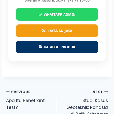
Daerah Khusus Ibukota Jakarta 13450
WHATSAPP ADMIN
LAYANAN JASA
KATALOG PRODUK
Post
PREVIOUS
NEXT
Apa Itu Penetrant
Studi Kasus
navigation
Test?
Geoteknik: Rahasia