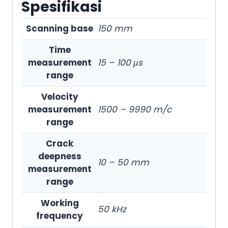
Spesifikasi
Scanning base
150 mm
Time
measurement
15 – 100 μs
range
Velocity
measurement
1500 – 9990 m/c
range
Crack
deepness
10 – 50 mm
measurement
range
Working
50 kHz
frequency