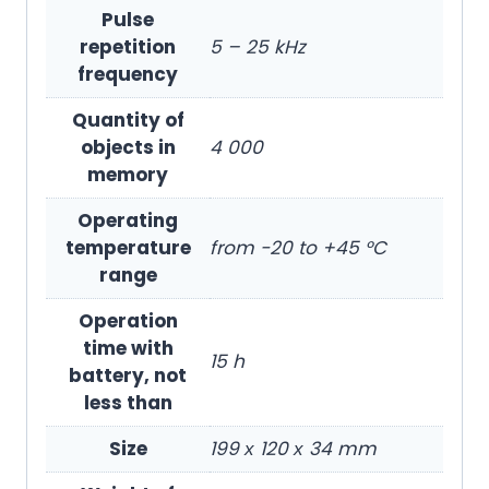
Pulse
repetition
5 – 25 kHz
frequency
Quantity of
objects in
4 000
memory
Operating
temperature
from -20 to +45 °C
range
Operation
time with
15 h
battery, not
less than
Size
199 х 120 х 34 mm