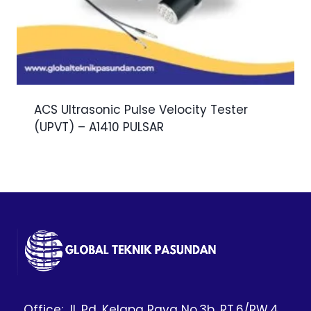
ACS Ultrasonic Pulse Velocity Tester
(UPVT) – A1410 PULSAR
Office: Jl. Pd. Kelapa Raya No.3b, RT.6/RW.4,