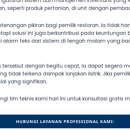
ngaturan sistem dan manajemen inventaris yang l
n, seperti produk pertanian, di unit dengan pemba
etenangan pikiran bagi pemilik restoran. Ia tidak 
pi solusi ini juga berkontribusi pada keuntungan bis
asi alarm teks dari sistem di tengah malam yang bad
ah tersebut dengan begitu cepat, ia dapat seger
ng tidak terkena dampak lonjakan listrik. Jika pemil
al yang signifikan.
 tim teknis kami hari ini untuk konsultasi gratis me
HUBUNGI LAYANAN PROFESSIONAL KAMI: