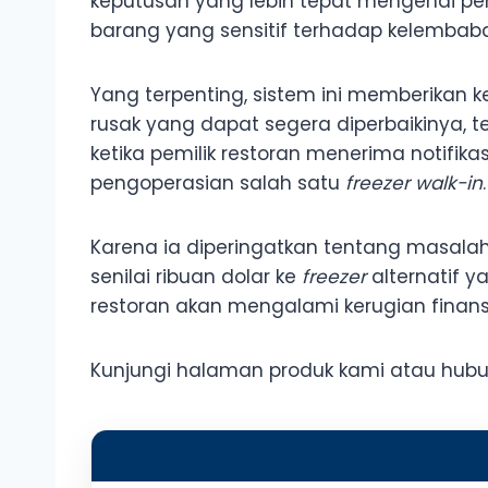
keputusan yang lebih tepat mengenai pe
barang yang sensitif terhadap kelembaba
Yang terpenting, sistem ini memberikan k
rusak yang dapat segera diperbaikinya, teta
ketika pemilik restoran menerima notifik
pengoperasian salah satu
freezer walk-in
.
Karena ia diperingatkan tentang masal
senilai ribuan dolar ke
freezer
alternatif ya
restoran akan mengalami kerugian finansi
Kunjungi halaman produk kami atau hubungi