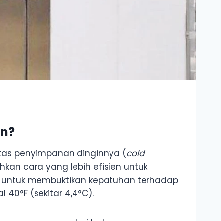
en?
itas penyimpanan dinginnya (
cold
an cara yang lebih efisien untuk
l untuk membuktikan kepatuhan terhadap
0°F (sekitar 4,4°C).