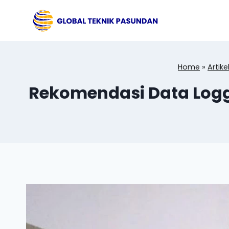
Skip
to
content
Home
»
Artike
Rekomendasi Data Logg