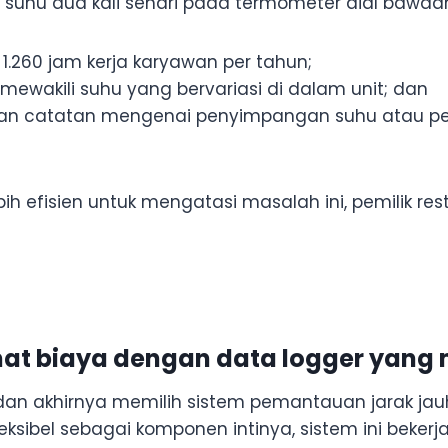
 suhu dua kali sehari pada termometer dial bawa
260 jam kerja karyawan per tahun;
mewakili suhu yang bervariasi di dalam unit; dan
an catatan mengenai penyimpangan suhu atau pem
ih efisien untuk mengatasi masalah ini, pemilik re
mat biaya dengan data logger yang
dan akhirnya memilih sistem pemantauan jarak ja
eksibel sebagai komponen intinya, sistem ini beker