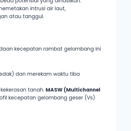
 beda potensial yang dihasilkan.
etakan intrusi air laut,
an atau tanggul.
daan kecepatan rambat gelombang ini
ledak) dan merekam waktu tiba
kekerasan tanah.
MASW (Multichannel
fil kecepatan gelombang geser (Vs)