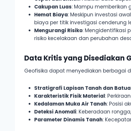
Cakupan Luas
: Mampu memberikan ga
Hemat Biaya
: Meskipun investasi awa
biaya per titik investigasi cenderung
Mengurangi Risiko
: Mengidentifikasi
risiko kecelakaan dan perubahan des
Data Kritis yang Disediakan G
Geofisika dapat menyediakan berbagai data
Stratigrafi Lapisan Tanah dan Batu
Karakteristik Fisik Material
: Perkiraa
Kedalaman Muka Air Tanah
: Posisi a
Deteksi Anomali
: Keberadaan rongga,
Parameter Dinamis Tanah
: Kecepata