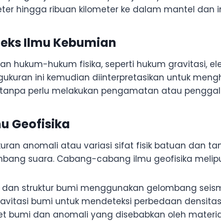
er hingga ribuan kilometer ke dalam mantel dan in
nteks Ilmu Kebumian
ukum-hukum fisika, seperti hukum gravitasi, elektr
engukuran ini kemudian diinterpretasikan untuk men
 tanpa perlu melakukan pengamatan atau penggali
u Geofisika
uran anomali atau variasi sifat fisik batuan dan ta
lombang suara. Cabang-cabang ilmu geofisika melipu
 dan struktur bumi menggunakan gelombang seism
ravitasi bumi untuk mendeteksi perbedaan densita
t bumi dan anomali yang disebabkan oleh materi