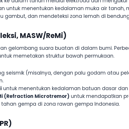
strik ke dalam tanah melalui elektroda dan mengukur
n untuk menentukan kedalaman muka air tanah, mem
tau gambut, dan mendeteksi zona lemah di bendung
fleksi, MASW/ReMi)
an gelombang suara buatan di dalam bumi. Perbe
untuk memetakan struktur bawah permukaan.
ng seismik (misalnya, dengan palu godam atau pe
n.
i
untuk menentukan kedalaman batuan dasar dan 
i (Refraction Microtremor)
untuk mendapatkan pro
 tahan gempa di zona rawan gempa Indonesia.
GPR)