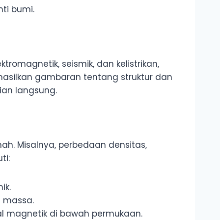
ti bumi.
omagnetik, seismik, dan kelistrikan,
ghasilkan gambaran tentang struktur dan
an langsung.
nah. Misalnya, perbedaan densitas,
ti:
ik.
s massa.
al magnetik di bawah permukaan.