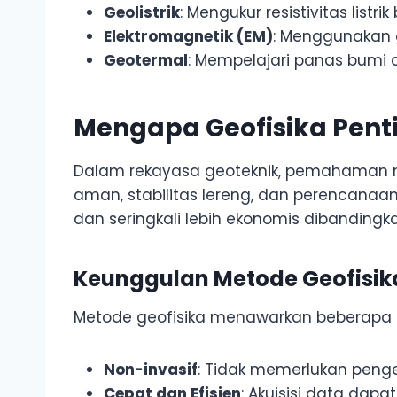
Geolistrik
: Mengukur resistivitas listr
Elektromagnetik (EM)
: Menggunakan 
Geotermal
: Mempelajari panas bumi d
Mengapa Geofisika Pent
Dalam rekayasa geoteknik, pemahaman m
aman, stabilitas lereng, dan perencanaan
dan seringkali lebih ekonomis dibanding
Keunggulan Metode Geofisika
Metode geofisika menawarkan beberapa k
Non-invasif
: Tidak memerlukan penge
Cepat dan Efisien
: Akuisisi data dap